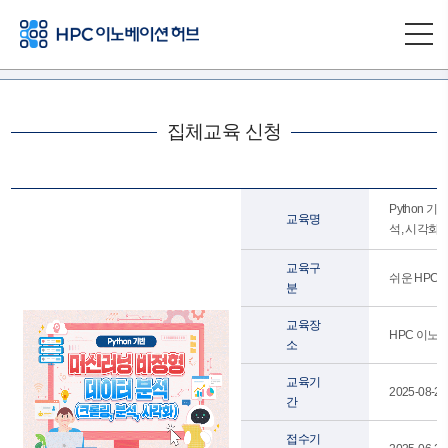
집체교육 신청
Python 
교육명
석, 시각화)
교육구
쉬운 HPC 
분
교육장
HPC 이노베
소
교육기
2025-08-27
간
접수기