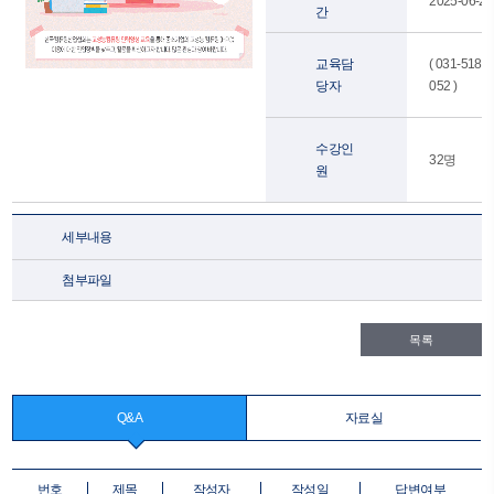
2025-06-26
간
교육담
( 031-5182-
당자
052 )
수강인
32명
원
세부내용
첨부파일
목록
Q&A
자료실
번호
제목
작성자
작성일
답변여부