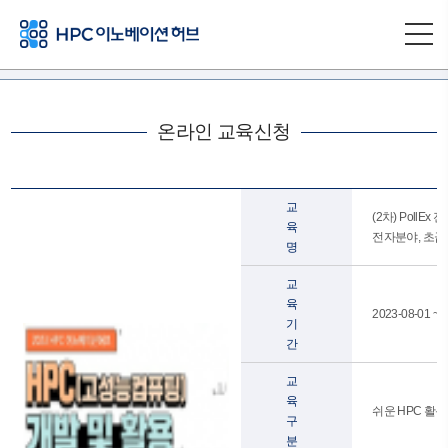
온라인 교육신청
교
(2차) PollE
육
전자분야, 초급
명
교
육
2023-08-01 ~ 
기
간
교
육
쉬운 HPC 활용교
구
분