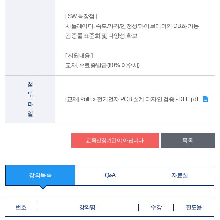
[ SW 특장점 ]
시뮬레이터: 속도/가격/안정성/라이브러리의 DB화 가능
검증룰 표준화 및 다양성 확보
[ 지원내용 ]
교재, 수료증발급(80% 이수시)
첨
부
[교재] PollEx 전기전자 PCB 설계 디자인 검증 - DFE.pdf
파
일
교육신청기간이 아닙니다.
목록
강의목록
Q&A
자료실
번호
강의명
수강
진도율