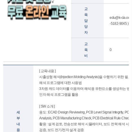
교
육
edu@k-cia.or.kr
담
-5182-9045 )
당
자
교
육
0
비
[ 교육내용 ]
사출성형 해석(Injection Molding Analysis)을 수행하기 위
해석 프로그램에 대한 사용법
3차원 캐드 데이터를 이용하여 해석용 유한요소를 생성하는 방
인자 해석 프로그램을 활용
[ SW 소개 ]
세
용도 : ECAD Design Reviewing, PCB Level Signal Integrity, PCB L
부
Analysis, PCB Manufacturing Check, PCB Electrical Rule Check
내
활용 : 설계 검토, 전송선로 해석 시뮬레이터, 보드 전력 해석 시
용
검증, 보드 전기/전자 설계 검증