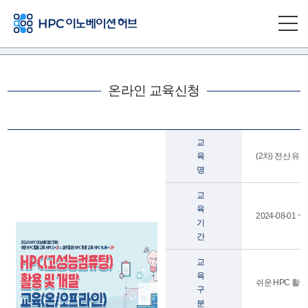
온라인 교육신청
교
육
(2차) 전산 유체
명
교
육
2024-08-01 ~ 
기
간
교
육
쉬운 HPC 활용교
구
분