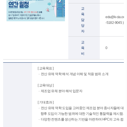
교
육
edu@k-cia.or.kr
담
-5182-9045 )
당
자
교
육
0
비
[ 교육목표 ]
· 전산 유체 역학 해석 개념 이해 및 적용 범위 소개
[ 교육대상 ]
· 제조업 유체 분야 해석 입문자
[ 기대효과 ]
· 전산 유체 역학 도입을 고려중인 제조업 분야 종사자들에 대해
향후 도입이 가능한 범위에 대한 기술적인 통찰력을 제시함.
· 다양한 컨텐츠를 생산하는 기반을 마련하여 HPC의 고속 컴퓨