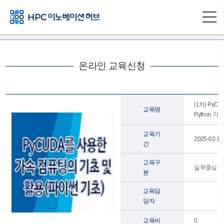
온라인 교육신청
(1차) Py
교육명
Python 기초
교육기
2025-02-10
간
교육구
실무중심 개발
분
교육담
당자
교육비
0