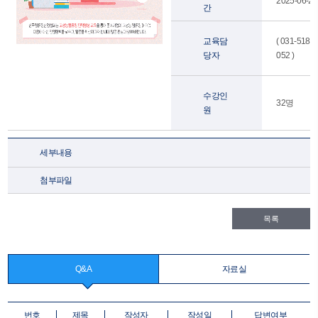
2025-06-26
간
교육담
( 031-5182-
당자
052 )
수강인
32명
원
세부내용
첨부파일
목록
Q&A
자료실
번호
제목
작성자
작성일
답변여부